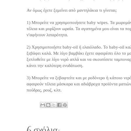
Αν όμως έχετε ξεμείνει από μαντηλάκια τι γίνεται;
1) Μπορείτε να χρησιμοποιήσετε baby wipes. Τα μωρομάντ
τέλεια και μυρίζουν ωραία. Τα αγαπημένα μου είναι τα π
ν'αφήνουν λιπαρότητα.
2) Χρησιμοποιήστε baby-oil ή ελαιόλαδο. Το baby-oil καλ
ξεβάφει καλά. Με λίγο βαμβάκι έχετε αφαιρέσει όλο το μα
ξεπλυθείτε με λίγο νερό απλά και να σκουπίσετε ταμποναρι
κάνει την καλύτερη ενυδάτωση.
3) Μπορείτε να ξεβαφτείτε και με ροδόνερο ή κάποιο νερ
αφαιρούν τέλεια μάσκαρα και αδιάβροχα προϊόντα ματιών
πούδρες, ρουζ, κλπ.
6 σχόλια: