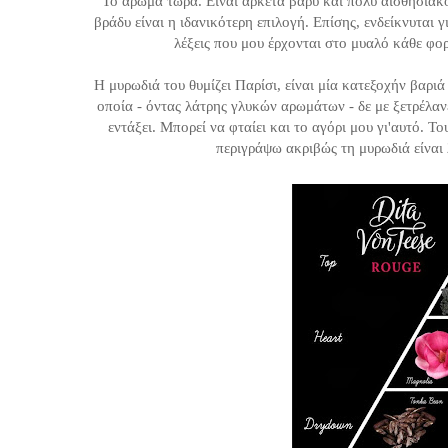
Το άρωμα τώρα. Είναι αρκετά βαρύ και πολύ αισθησιακό.
βράδυ είναι η ιδανικότερη επιλογή. Επίσης, ενδείκνυται γ
λέξεις που μου έρχονται στο μυαλό κάθε φορ
Η μυρωδιά του θυμίζει Παρίσι, είναι μία κατεξοχήν βαριά
οποία - όντας λάτρης γλυκών αρωμάτων - δε με ξετρέλανε
εντάξει. Μπορεί να φταίει και το αγόρι μου γι'αυτό. 
περιγράψω ακριβώς τη μυρωδιά είναι 