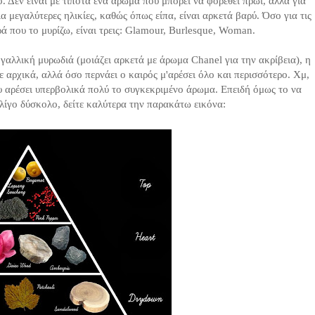
 Δεν είναι με τίποτα ένα άρωμα που μπορεί να φορεθεί πρωί, αλλά για
ια μεγαλύτερες ηλικίες, καθώς όπως είπα, είναι αρκετά βαρύ. Όσο για τις
ά που το μυρίζω, είναι τρεις: Glamour, Burlesque, Woman.
 γαλλική μυρωδιά (μοιάζει αρκετά με άρωμα Chanel για την ακρίβεια), η
 αρχικά, αλλά όσο περνάει ο καιρός μ'αρέσει όλο και περισσότερο. Χμ,
Του αρέσει υπερβολικά πολύ το συγκεκριμένο άρωμα. Επειδή όμως το να
λίγο δύσκολο, δείτε καλύτερα την παρακάτω εικόνα: