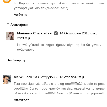
Το θυμάμαι στο κατάστημα! Αλλά πρέπει να πουλήθηκαν
γρήγορα γιατί δεν τα ξαναείδα! Χα! :)
Απάντηση
Απαντήσεις
Marianna Chalkiadaki
14 Οκτωβρίου 2013 στις
2:29 π.μ.
Κι εγώ γι'αυτό το πήρα, ήμουν σίγουρη ότι θα γίνουν
ανάρπαστα.
Απάντηση
Marw Liodi
13 Οκτωβρίου 2013 στις 9:37 π.μ.
Γειά σου είμαι νέο μέλος στο blog σου!!!!Πολύ ωραίο το post
σου!!Είχα δει το nude κραγιόν και είχα σκεφτεί να το πάρω
αλλά τελικά κρατήθηκα!!!!Μάλλον με βλέπω να το αγοράζω!!!
Απάντηση