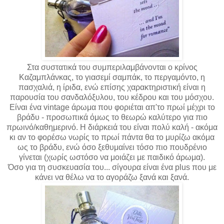
Στα συστατικά του συμπεριλαμβάνονται ο κρίνος
Καζαμπλάνκας, το γιασεμί σαμπάκ, το περγαμόντο, η
πασχαλιά, η ίριδα, ενώ επίσης χαρακτηριστική είναι η
παρουσία του σανδαλόξυλου, του κέδρου και του μόσχου.
Είναι ένα vintage άρωμα που φοριέται απ'το πρωί μέχρι το
βράδυ - προσωπικά όμως το θεωρώ καλύτερο για πιο
πρωινό/καθημερινό. Η διάρκειά του είναι πολύ καλή - ακόμα
κι αν το φορέσω νωρίς το πρωί πάντα θα το μυρίζω ακόμα
ως το βράδυ, ενώ όσο ξεθυμαίνει τόσο πιο πουδρένιο
γίνεται (χωρίς ωστόσο να μοιάζει με παιδικό άρωμα).
Όσο για τη συσκευασία του... σίγουρα είναι ένα plus που με
κάνει να θέλω να το αγοράζω ξανά και ξανά.