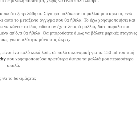
gan σε μεγάλη ποσότητα, χωρίς να είναι πολύ λιπαρό.
 πω ότι ξετρελάθηκα. Σίγουρα μαλάκωσε τα μαλλιά μου αρκετά, ενώ
ι αυτό το μεταξένιο άγγιγμα που θα ήθελα. Το έχω χρησιμοποιήσει και
 να κάνετε το ίδιο, ειδικά αν έχετε λιπαρά μαλλιά, διότι παρόλο που
ένα απ'ό,τι θα ήθελα. Θα μπορούσατε όμως να βάλετε μερικές σταγόνες
 σας, για απαλότητα μόνο στις άκρες.
 είναι ένα πολύ καλό λάδι, σε πολύ οικονομική για τα 150 ml του τιμή
chy
που χρησιμοποιούσα πρωτύτερα άφησε τα μαλλιά μου περισσότερο
απαλά.
ς θα το δοκιμάζατε;