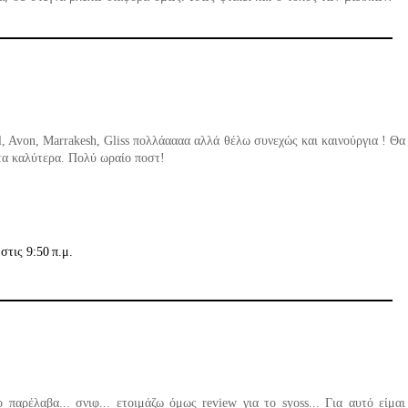
il, Avon, Marrakesh, Gliss πολλάαααα αλλά θέλω συνεχώς και καινούργια ! Θα
τα καλύτερα. Πολύ ωραίο ποστ!
στις 9:50 π.μ.
παρέλαβα... σνιφ... ετοιμάζω όμως review για το syoss... Για αυτό είμαι