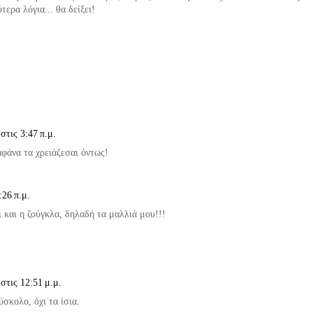
ερα λόγια... θα δείξει!
στις 3:47 π.μ.
αφάνα τα χρειάζεσαι όντως!
:26 π.μ.
 και η ζούγκλα, δηλαδή τα μαλλιά μου!!!
στις 12:51 μ.μ.
ύσκολο, όχι τα ίσια.