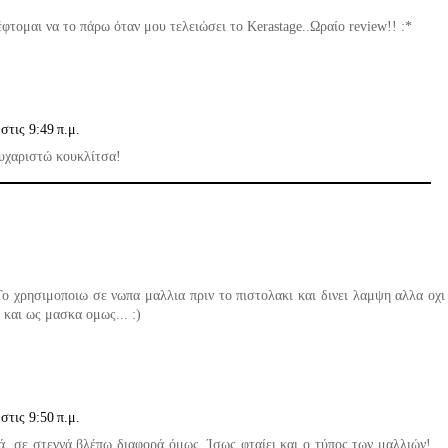
φτομαι να το πάρω όταν μου τελειώσει το Kerastage..Ωραίο review!! :*
στις 9:49 π.μ.
ευχαριστώ κουκλίτσα!
Το χρησιμοποιω σε νωπα μαλλια πριν το πιστολακι και δινει λαμψη αλλα οχι
και ως μασκα ομως... :)
στις 9:50 π.μ.
λά, σε στεγνά βλέπω διαφορά όμως. Ίσως φταίει και ο τύπος των μαλλιών!