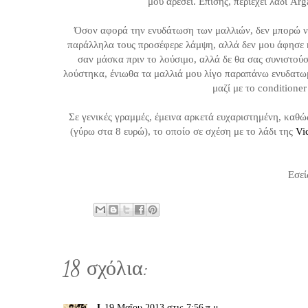
μου αρέσει. Επίσης, περιέχει λάδι Ar
Όσον αφορά την ενυδάτωση των μαλλιών, δεν μπορώ να
παράλληλα τους προσέφερε λάμψη, αλλά δεν μου άφησε κ
σαν μάσκα πριν το λούσιμο, αλλά δε θα σας συνιστούσα
λούστηκα, ένιωθα τα μαλλιά μου λίγο παραπάνω ενυδατωμ
μαζί με το conditioner
Σε γενικές γραμμές, έμεινα αρκετά ευχαριστημένη, καθώς
(γύρω στα 8 ευρώ), το οποίο σε σχέση με το λάδι της
Vi
Εσεί
18 σχόλια:
J
19 Μαΐου 2013 στις 7:56 π.μ.